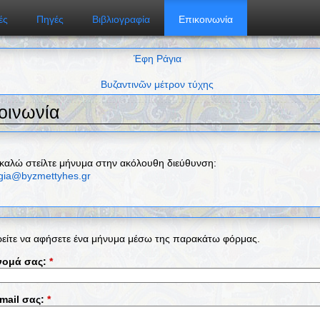
ές
Πηγές
Βιβλιογραφία
Επικοινωνία
Έφη Ράγια
Βυζαντινῶν μέτρον τύχης
οινωνία
καλώ στείλτε μήνυμα στην ακόλουθη διεύθυνση:
agia@byzmettyhes.gr
είτε να αφήσετε ένα μήνυμα μέσω της παρακάτω φόρμας.
νομά σας:
*
-mail σας:
*