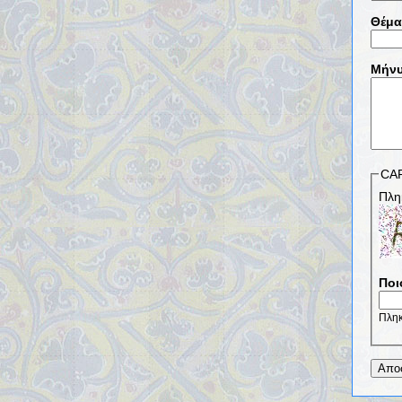
Θέμ
Μήν
CA
Πλη
Ποι
Πληκ