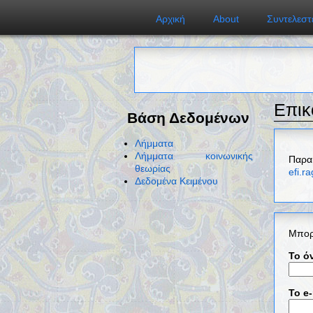
Αρχική
About
Συντελεστ
Επικ
Βάση Δεδομένων
Λήμματα
Λήμματα κοινωνικής
Παρα
θεωρίας
efi.r
Δεδομένα Κειμένου
Μπορ
Το ό
Το e