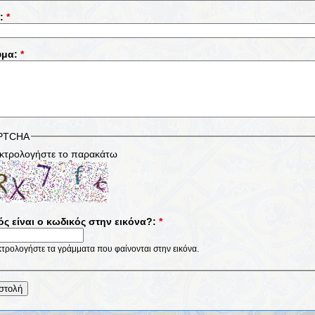
α:
*
υμα:
*
PTCHA
κτρολογήστε το παρακάτω
ός είναι ο κωδικός στην εικόνα?:
*
τρολογήστε τα γράμματα που φαίνονται στην εικόνα.